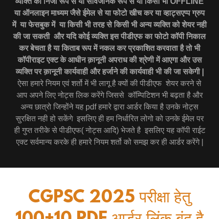
व्यक्ति को निजी रूप से या सार्वजनिक रूप से या किसी भी OFFLINE
या ऑनलाइन माध्यम जैसे ईमेल से या फोटो खीच कर या व्हाट्सएप्प ग्रुप
में या फेसबुक में या किसी भी तरह से किसी भी अन्य व्यक्ति को शेयर नही
की जा सकती और यदि कोई व्यक्ति इस पीडीएफ का फोटो कॉपी निकाल
कर बेचता है या किताब रूप में नकल कर प्रकाशित करवाता है तो भी
कॉपीराइट एक्ट के आधीन क़ानूनी अपराध की श्रेणी में आएगा और उस
व्यक्ति पर क़ानूनी कार्यवाही और हर्जाने की कार्यवाही भी की जा सकेगी |
ऐसा हमारे नियम एवं शर्तो में भी लागू है क्यों की पीडीएफ शेयर करने से
आप अपने लिए नोट्स लिक करेंगे जिससे कॉम्पिटिशन भी बढ़ता है और
अन्य छात्रो जिन्होंने यह pdf हमारे द्वारा आर्डर किया है उनके नोट्स
सुरक्षित नही हो सकेंगे इसलिए ही हम निर्धारित लोगो को उनके ईमेल पर
ही गुप्त तरीके से पीडीएफ( नोट्स आदि) भेजते है इसलिए यह कॉपी राईट
एक्ट सर्वमान्य करके ही हमारे नियम शर्तो को समझ कर ही आर्डर करेंगे |
CGPSC 2025 परीक्षा हेतु